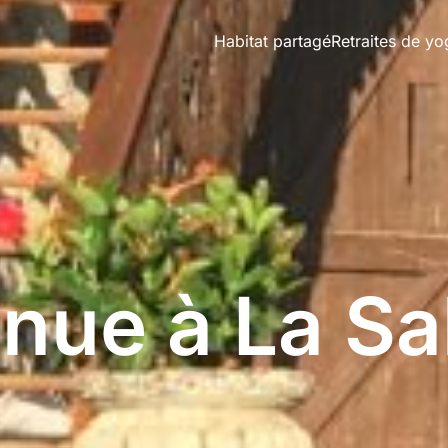
Habitat partagé
Retraites de yo
nue à La Sa