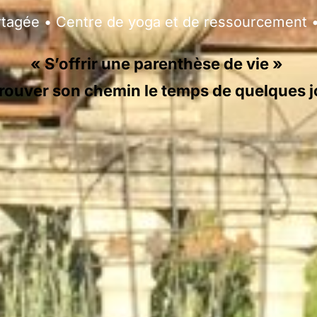
rtagée • Centre de yoga et de ressourcement 
« S’offrir une parenthèse de vie »
retrouver son chemin le temps de quelques