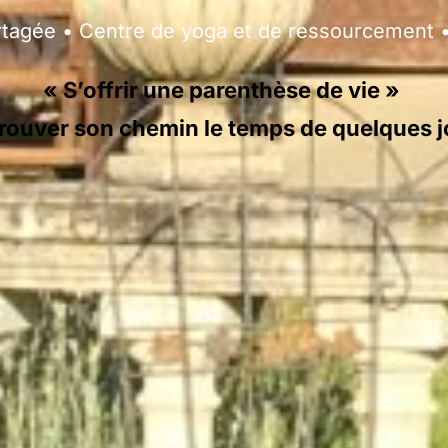
rtagée • Centre de yoga et de ressourcement 
« S’offrir une parenthèse de vie »
retrouver son chemin le temps de quelques