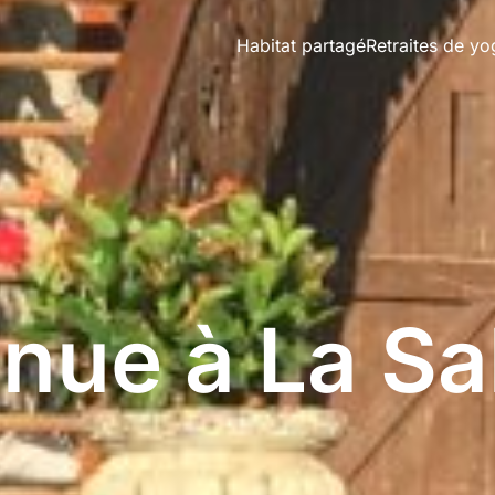
Habitat partagé
Retraites de yo
nue à La Sa