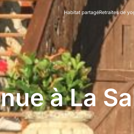
Habitat partagé
Retraites de yo
nue à La Sa