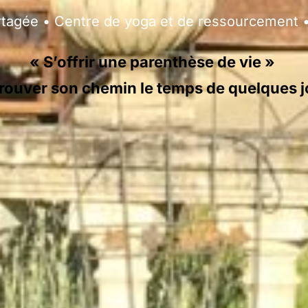
rtagée • Centre de yoga et de ressourcement 
« S’offrir une parenthèse de vie »
retrouver son chemin le temps de quelques