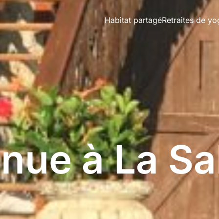
Habitat partagé
Retraites de yo
nue à La Sa