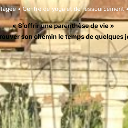
rtagée • Centre de yoga et de ressourcement 
« S’offrir une parenthèse de vie »
retrouver son chemin le temps de quelques