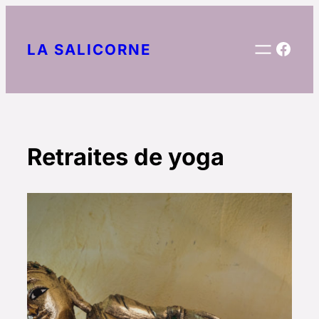
Aller
au
Face
LA SALICORNE
contenu
Retraites de yoga